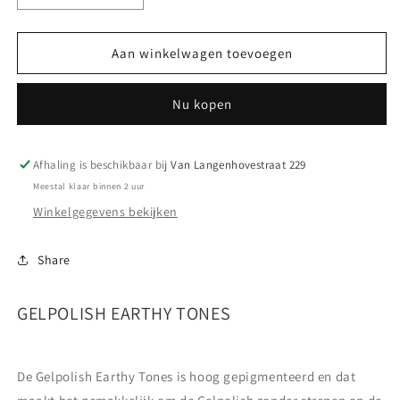
verlagen
verhogen
voor
voor
01
01
Aan winkelwagen toevoegen
Earthy
Earthy
Tones
Tones
Nu kopen
|
|
10ml
10ml
Afhaling is beschikbaar bij
Van Langenhovestraat 229
Meestal klaar binnen 2 uur
Winkelgegevens bekijken
Share
GELPOLISH EARTHY TONES
De Gelpolish Earthy Tones is hoog gepigmenteerd en dat