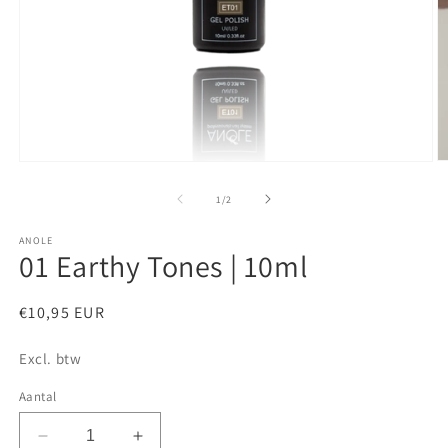
M
Media
2
1
o
openen
van
1
/
2
in
in
m
modaal
ANOLE
01 Earthy Tones | 10ml
Normale
€10,95 EUR
prijs
Excl. btw
Aantal
Aantal
Aantal