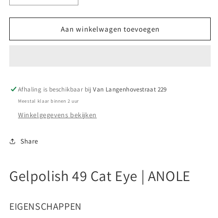
verlagen
verhogen
voor
voor
Gelpolish
Gelpolish
Aan winkelwagen toevoegen
49
49
Cat
Cat
Eye
Eye
|
|
ANOLE
ANOLE
Afhaling is beschikbaar bij
Van Langenhovestraat 229
Meestal klaar binnen 2 uur
Winkelgegevens bekijken
Share
Gelpolish 49 Cat Eye | ANOLE
EIGENSCHAPPEN