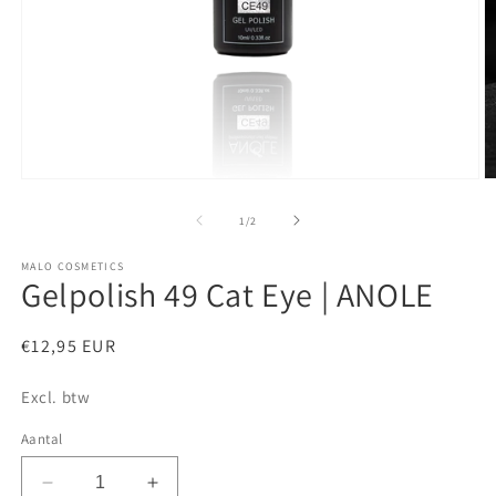
Media
M
1
2
openen
o
van
1
/
2
in
in
modaal
m
MALO COSMETICS
Gelpolish 49 Cat Eye | ANOLE
Normale
€12,95 EUR
prijs
Excl. btw
Aantal
Aantal
Aantal