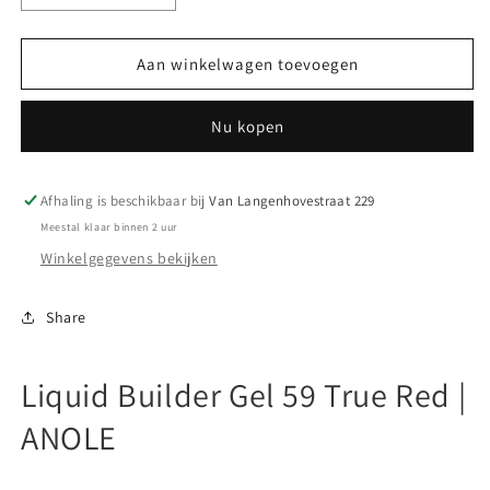
verlagen
verhogen
voor
voor
Liquid
Liquid
Aan winkelwagen toevoegen
Builder
Builder
Gel
Gel
Nu kopen
59
59
True
True
Red
Red
|
|
Afhaling is beschikbaar bij
Van Langenhovestraat 229
ANOLE
ANOLE
Meestal klaar binnen 2 uur
Winkelgegevens bekijken
Share
Liquid Builder Gel 59 True Red |
ANOLE