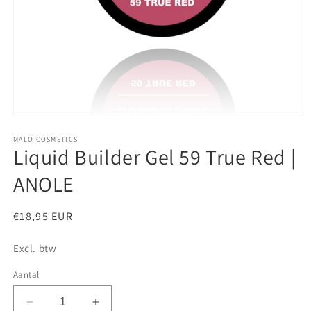
Media
1
openen
MALO COSMETICS
Liquid Builder Gel 59 True Red |
in
modaal
ANOLE
Normale
€18,95 EUR
prijs
Excl. btw
Aantal
Aantal
Aantal